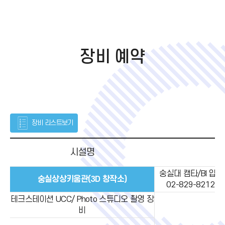
장비
예약
장비
리스트보기
시설
명
숭실대 캠타/BI 입
숭실상상키움관(3D 창작소)
02-829-8212, s
테크스테이션 UCC/ Photo 스튜디오 촬영 장
비